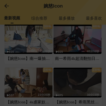
婉慈Icon
最新视频
综合推荐
最多播放
最多喜欢
300钻
480钻
27分28秒
40分32秒
816
935
【婉慈Icon】南一爆抽刑奴（大片第一部）
南一希雨4k超清翻拍日本番号片第一部
240钻
230钻
23分35秒
30分19秒
537
475
【婉慈Icon】4s虐家奴（此部视频有玉娘）
【婉慈Icon】希雨黑丝花式喂食羞辱