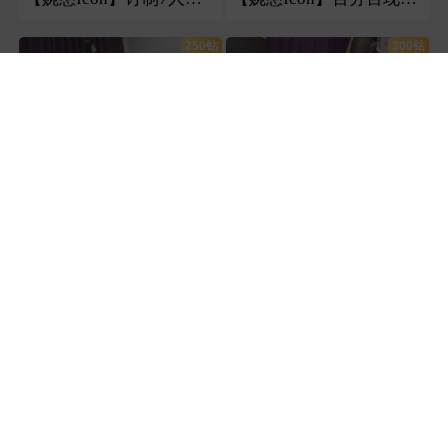
250钻
300钻
21分57秒
21分52秒
384
333
【婉慈Icon】初九警察制服歹徒
初九花姑娘踢裆超级pov
250钻
250钻
23分57秒
27分08秒
242
203
【婉慈Icon】初九二次元萌新
【婉慈Icon】初九玩弄-深蓝丝袜全方面玩弄
250钻
250钻