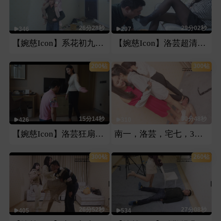
26分28秒
29分02秒
346
297
【婉慈Icon】系花初九骑马骑脖子
【婉慈Icon】洛芸超清牛奶黑丝
200钻
300钻
15分14秒
30分48秒
426
310
【婉慈Icon】洛芸狂扇家务奴耳光
南一，洛芸，宅七，3人白袜运动鞋调教
300钻
260钻
26分52秒
27分08秒
405
534