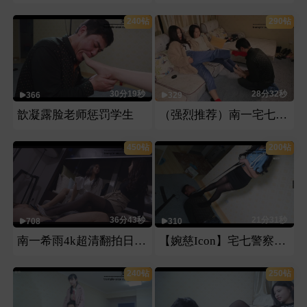
240钻
290钻
30分19秒
28分32秒
366
329
歆凝露脸老师惩罚学生
（强烈推荐）南一宅七棉袜裸足虐脸
450钻
200钻
36分43秒
21分31秒
708
310
南一希雨4k超清翻拍日本番号片第二部
【婉慈Icon】宅七警察审犯人
240钻
250钻