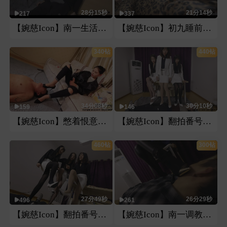
28分15秒
21分14秒
217
337
【婉慈Icon】南一生活化tj第二部（淡妆 素颜）
【婉慈Icon】初九睡前玩弄男友pov
340钻
440钻
34分08秒
30分10秒
159
146
【婉慈Icon】憋着恨意鞋跟踩
【婉慈Icon】翻拍番号片系列三人OL装第一部（双视角）
460钻
300钻
27分49秒
26分29秒
496
261
【婉慈Icon】翻拍番号片系列三人OL装第二部（双视角）
【婉慈Icon】南一调教（双视角）