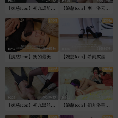
21分24秒
29分59秒
514
516
【婉慈Icon】初九虐前男友裆
【婉慈Icon】南一洛云刑 调戏
240钻
230钻
18分53秒
21分30秒
252
186
【婉慈Icon】笑的最美宅七踢踹坐
【婉慈Icon】希雨灰丝高跟pov第一视角
240钻
200钻
24分02秒
24分01秒
225
201
【婉慈Icon】初九黑丝恋足
【婉慈Icon】初九洛芸无意识舔脚
250钻
240钻