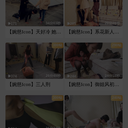
34分03秒
20分28秒
171
285
【婉慈Icon】天好冷 她更冷
【婉慈Icon】系花新人双s皮鞋高跟纯踩踏
300钻
290钻
26分49秒
24分18秒
374
244
【婉慈Icon】三人刑
【婉慈Icon】御姐风初九黑丝来袭
300钻
240钻