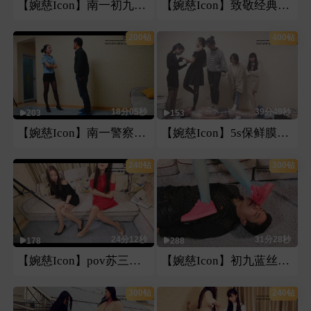
【婉慈Icon】南一初九暴力踢踹
【婉慈Icon】致敬经典曼捌多视角踢裆
200钻
400钻
18分05秒
39分49秒
203
153
【婉慈Icon】南一警察羞辱耳光
【婉慈Icon】5s保鲜膜包暴力踩踏
240钻
300钻
24分12秒
31分28秒
178
288
【婉慈Icon】pov苏三曼捌第一视角
【婉慈Icon】初九蓝丝恋足腿脚绞坐脸插嘴
300钻
240钻