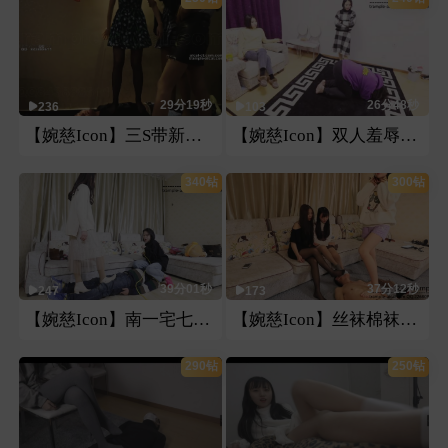
29分19秒
26分48秒
236
103
【婉慈Icon】三S带新人宅七开车
【婉慈Icon】双人羞辱女m
340钻
300钻
39分01秒
37分12秒
247
173
【婉慈Icon】南一宅七极限羞辱
【婉慈Icon】丝袜棉袜裸足恋足
290钻
250钻