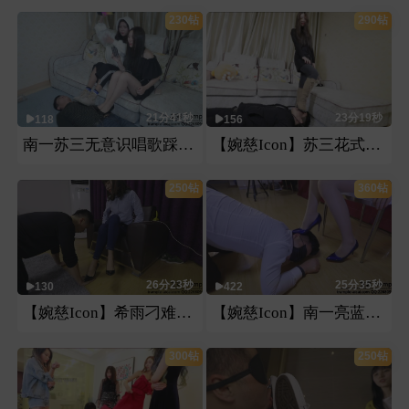
230钻
290钻
21分41秒
23分19秒
118
156
南一苏三无意识唱歌踩恋足
【婉慈Icon】苏三花式虐狗
250钻
360钻
26分23秒
25分35秒
130
422
【婉慈Icon】希雨刁难下属
【婉慈Icon】南一亮蓝色高跟，鞋跟虐乳，踢裆
300钻
250钻