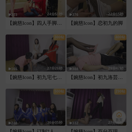
24分51秒
22分15秒
203
376
【婉慈Icon】四人手脚虐脸
【婉慈Icon】恋初九的脚
300钻
400钻
27分26秒
29分47秒
165
388
【婉慈Icon】初九宅七恋足和pov
【婉慈Icon】初九洛芸玩弄
500钻
290钻
首页
36分05秒
27分23秒
240
332
【婉慈Icon】订制7人校服坐脸羞辱
【婉慈Icon】百分百现场还原新人教学